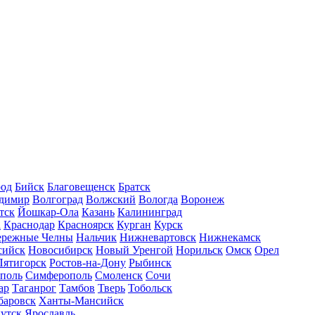
род
Бийск
Благовещенск
Братск
димир
Волгоград
Волжский
Вологда
Воронеж
тск
Йошкар-Ола
Казань
Калининград
а
Краснодар
Красноярск
Курган
Курск
ережные Челны
Нальчик
Нижневартовск
Нижнекамск
сийск
Новосибирск
Новый Уренгой
Норильск
Омск
Орел
Пятигорск
Ростов-на-Дону
Рыбинск
ополь
Симферополь
Смоленск
Сочи
ар
Таганрог
Тамбов
Тверь
Тобольск
баровск
Ханты-Мансийск
утск
Ярославль