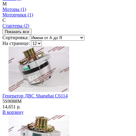
М
Моторы (1)
Моторчики (1)
С
Стартеры (2)
Показать все
Сортировка:
На странице:
Генератор ДВС Shanghai C6114
5S9088M
14,651 р.
В корзину