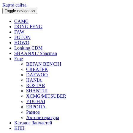
Карта сайта
Toggle navigation
CAMC
DONG FENG
FAW
FOTON
HOWO
Lonking CDM
SHAANXI / Shacman
Еще
BEFAN BENCHI
CREATEK
DAEWOO
HANIA
ROSTAR
SHANTUI
XCMG/MITSUBER
YUCHAI
ЕВРОПА
Разное
Aвтолитература
Каталог Запчастей
КПП