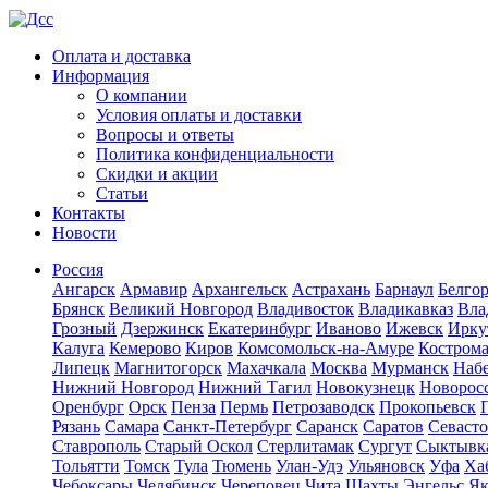
Оплата и доставка
Информация
О компании
Условия оплаты и доставки
Вопросы и ответы
Политика конфиденциальности
Скидки и акции
Статьи
Контакты
Новости
Россия
Ангарск
Армавир
Архангельск
Астрахань
Барнаул
Белго
Брянск
Великий Новгород
Владивосток
Владикавказ
Вла
Грозный
Дзержинск
Екатеринбург
Иваново
Ижевск
Ирку
Калуга
Кемерово
Киров
Комсомольск-на-Амуре
Костром
Липецк
Магнитогорск
Махачкала
Москва
Мурманск
Наб
Нижний Новгород
Нижний Тагил
Новокузнецк
Новорос
Оренбург
Орск
Пенза
Пермь
Петрозаводск
Прокопьевск
Рязань
Самара
Санкт-Петербург
Саранск
Саратов
Севаст
Ставрополь
Старый Оскол
Стерлитамак
Сургут
Сыктывк
Тольятти
Томск
Тула
Тюмень
Улан-Удэ
Ульяновск
Уфа
Ха
Чебоксары
Челябинск
Череповец
Чита
Шахты
Энгельс
Як