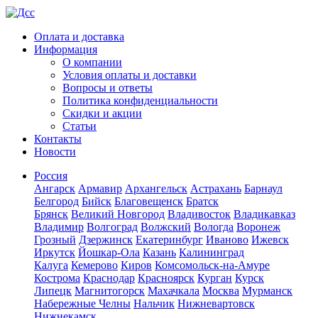
Оплата и доставка
Информация
О компании
Условия оплаты и доставки
Вопросы и ответы
Политика конфиденциальности
Скидки и акции
Статьи
Контакты
Новости
Россия
Ангарск
Армавир
Архангельск
Астрахань
Барнаул
Белгород
Бийск
Благовещенск
Братск
Брянск
Великий Новгород
Владивосток
Владикавказ
Владимир
Волгоград
Волжский
Вологда
Воронеж
Грозный
Дзержинск
Екатеринбург
Иваново
Ижевск
Иркутск
Йошкар-Ола
Казань
Калининград
Калуга
Кемерово
Киров
Комсомольск-на-Амуре
Кострома
Краснодар
Красноярск
Курган
Курск
Липецк
Магнитогорск
Махачкала
Москва
Мурманск
Набережные Челны
Нальчик
Нижневартовск
Нижнекамск