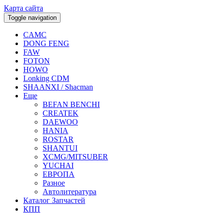
Карта сайта
Toggle navigation
CAMC
DONG FENG
FAW
FOTON
HOWO
Lonking CDM
SHAANXI / Shacman
Еще
BEFAN BENCHI
CREATEK
DAEWOO
HANIA
ROSTAR
SHANTUI
XCMG/MITSUBER
YUCHAI
ЕВРОПА
Разное
Aвтолитература
Каталог Запчастей
КПП