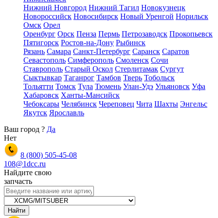
Нижний Новгород
Нижний Тагил
Новокузнецк
Новороссийск
Новосибирск
Новый Уренгой
Норильск
Омск
Орел
Оренбург
Орск
Пенза
Пермь
Петрозаводск
Прокопьевск
Пятигорск
Ростов-на-Дону
Рыбинск
Рязань
Самара
Санкт-Петербург
Саранск
Саратов
Севастополь
Симферополь
Смоленск
Сочи
Ставрополь
Старый Оскол
Стерлитамак
Сургут
Сыктывкар
Таганрог
Тамбов
Тверь
Тобольск
Тольятти
Томск
Тула
Тюмень
Улан-Удэ
Ульяновск
Уфа
Хабаровск
Ханты-Мансийск
Чебоксары
Челябинск
Череповец
Чита
Шахты
Энгельс
Якутск
Ярославль
Ваш город
?
Да
Нет
8 (800)
505-45-08
108@1dcc.ru
Найдите свою
запчасть