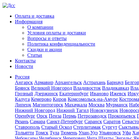
Оплата и доставка
Информация
О компании
Условия оплаты и доставки
Вопросы и ответы
Политика конфиденциальности
Скидки и акции
Статьи
Контакты
Новости
Россия
Ангарск
Армавир
Архангельск
Астрахань
Барнаул
Белго
Брянск
Великий Новгород
Владивосток
Владикавказ
Вла
Грозный
Дзержинск
Екатеринбург
Иваново
Ижевск
Ирку
Калуга
Кемерово
Киров
Комсомольск-на-Амуре
Костром
Липецк
Магнитогорск
Махачкала
Москва
Мурманск
Наб
Нижний Новгород
Нижний Тагил
Новокузнецк
Новорос
Оренбург
Орск
Пенза
Пермь
Петрозаводск
Прокопьевск
Рязань
Самара
Санкт-Петербург
Саранск
Саратов
Севаст
Ставрополь
Старый Оскол
Стерлитамак
Сургут
Сыктывк
Тольятти
Томск
Тула
Тюмень
Улан-Удэ
Ульяновск
Уфа
Ха
Чебоксары
Челябинск
Череповец
Чита
Шахты
Энгельс
Як