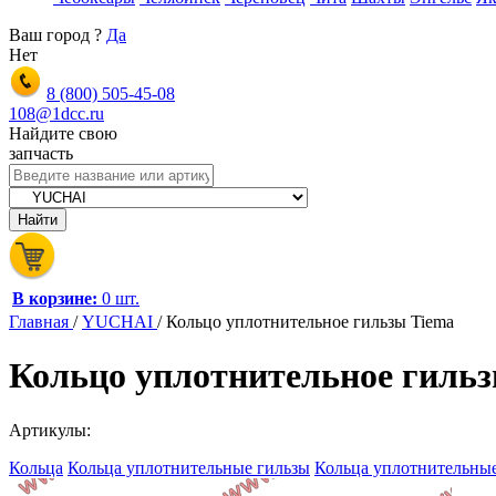
Ваш город
?
Да
Нет
8 (800)
505-45-08
108@1dcc.ru
Найдите свою
запчасть
В корзине:
0 шт.
Главная
/
YUCHAI
/
Кольцо уплотнительное гильзы Tiema
Кольцо уплотнительное гил
Артикулы:
Кольца
Кольца уплотнительные гильзы
Кольца уплотнительны