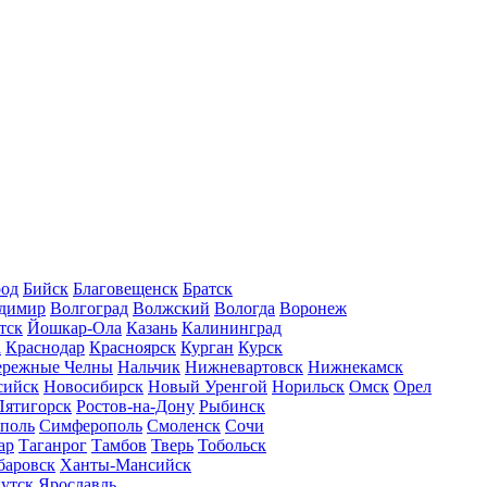
род
Бийск
Благовещенск
Братск
димир
Волгоград
Волжский
Вологда
Воронеж
тск
Йошкар-Ола
Казань
Калининград
а
Краснодар
Красноярск
Курган
Курск
ережные Челны
Нальчик
Нижневартовск
Нижнекамск
сийск
Новосибирск
Новый Уренгой
Норильск
Омск
Орел
Пятигорск
Ростов-на-Дону
Рыбинск
ополь
Симферополь
Смоленск
Сочи
ар
Таганрог
Тамбов
Тверь
Тобольск
баровск
Ханты-Мансийск
утск
Ярославль