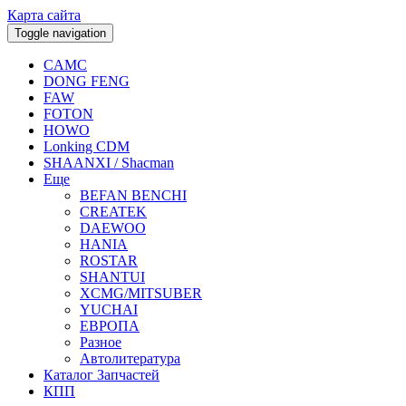
Карта сайта
Toggle navigation
CAMC
DONG FENG
FAW
FOTON
HOWO
Lonking CDM
SHAANXI / Shacman
Еще
BEFAN BENCHI
CREATEK
DAEWOO
HANIA
ROSTAR
SHANTUI
XCMG/MITSUBER
YUCHAI
ЕВРОПА
Разное
Aвтолитература
Каталог Запчастей
КПП