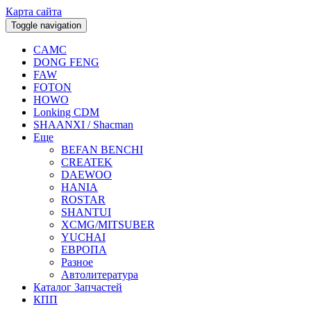
Карта сайта
Toggle navigation
CAMC
DONG FENG
FAW
FOTON
HOWO
Lonking CDM
SHAANXI / Shacman
Еще
BEFAN BENCHI
CREATEK
DAEWOO
HANIA
ROSTAR
SHANTUI
XCMG/MITSUBER
YUCHAI
ЕВРОПА
Разное
Aвтолитература
Каталог Запчастей
КПП