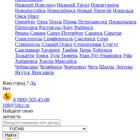
Нижний Новгород
Нижний Тагил
Новокузнецк
Новороссийск
Новосибирск
Новый Уренгой
Норильск
Омск
Орел
Оренбург
Орск
Пенза
Пермь
Петрозаводск
Прокопьевск
Пятигорск
Ростов-на-Дону
Рыбинск
Рязань
Самара
Санкт-Петербург
Саранск
Саратов
Севастополь
Симферополь
Смоленск
Сочи
Ставрополь
Старый Оскол
Стерлитамак
Сургут
Сыктывкар
Таганрог
Тамбов
Тверь
Тобольск
Тольятти
Томск
Тула
Тюмень
Улан-Удэ
Ульяновск
Уфа
Хабаровск
Ханты-Мансийск
Чебоксары
Челябинск
Череповец
Чита
Шахты
Энгельс
Якутск
Ярославль
Ваш город
?
Да
Нет
8 (800)
505-45-08
108@1dcc.ru
Найдите свою
запчасть