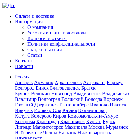
Оплата и доставка
Информация
О компании
Условия оплаты и доставки
Вопросы и ответы
Политика конфиденциальности
Скидки и акции
Статьи
Контакты
Новости
Россия
Ангарск
Армавир
Архангельск
Астрахань
Барнаул
Белгород
Бийск
Благовещенск
Братск
Брянск
Великий Новгород
Владивосток
Владикавказ
Владимир
Волгоград
Волжский
Вологда
Воронеж
Грозный
Дзержинск
Екатеринбург
Иваново
Ижевск
Иркутск
Йошкар-Ола
Казань
Калининград
Калуга
Кемерово
Киров
Комсомольск-на-Амуре
Кострома
Краснодар
Красноярск
Курган
Курск
Липецк
Магнитогорск
Махачкала
Москва
Мурманск
Набережные Челны
Нальчик
Нижневартовск
Нижнекамск