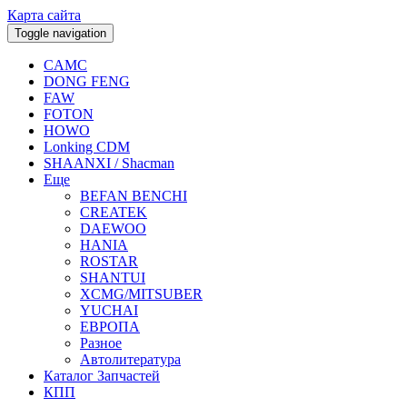
Карта сайта
Toggle navigation
CAMC
DONG FENG
FAW
FOTON
HOWO
Lonking CDM
SHAANXI / Shacman
Еще
BEFAN BENCHI
CREATEK
DAEWOO
HANIA
ROSTAR
SHANTUI
XCMG/MITSUBER
YUCHAI
ЕВРОПА
Разное
Aвтолитература
Каталог Запчастей
КПП