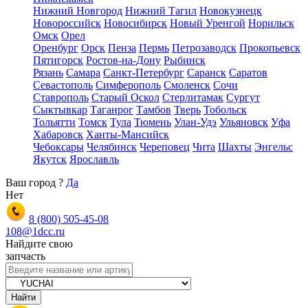
Нижний Новгород
Нижний Тагил
Новокузнецк
Новороссийск
Новосибирск
Новый Уренгой
Норильск
Омск
Орел
Оренбург
Орск
Пенза
Пермь
Петрозаводск
Прокопьевск
Пятигорск
Ростов-на-Дону
Рыбинск
Рязань
Самара
Санкт-Петербург
Саранск
Саратов
Севастополь
Симферополь
Смоленск
Сочи
Ставрополь
Старый Оскол
Стерлитамак
Сургут
Сыктывкар
Таганрог
Тамбов
Тверь
Тобольск
Тольятти
Томск
Тула
Тюмень
Улан-Удэ
Ульяновск
Уфа
Хабаровск
Ханты-Мансийск
Чебоксары
Челябинск
Череповец
Чита
Шахты
Энгельс
Якутск
Ярославль
Ваш город
?
Да
Нет
8 (800)
505-45-08
108@1dcc.ru
Найдите свою
запчасть