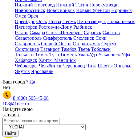
Нижний Новгород
Нижний Тагил
Новокузнецк
Новороссийск
Новосибирск
Новый Уренгой
Норильск
Омск
Орел
Оренбург
Орск
Пенза
Пермь
Петрозаводск
Прокопьевск
Пятигорск
Ростов-на-Дону
Рыбинск
Рязань
Самара
Санкт-Петербург
Саранск
Саратов
Севастополь
Симферополь
Смоленск
Сочи
Ставрополь
Старый Оскол
Стерлитамак
Сургут
Сыктывкар
Таганрог
Тамбов
Тверь
Тобольск
Тольятти
Томск
Тула
Тюмень
Улан-Удэ
Ульяновск
Уфа
Хабаровск
Ханты-Мансийск
Чебоксары
Челябинск
Череповец
Чита
Шахты
Энгельс
Якутск
Ярославль
Ваш город
?
Да
Нет
8 (800)
505-45-08
108@1dcc.ru
Найдите свою
запчасть