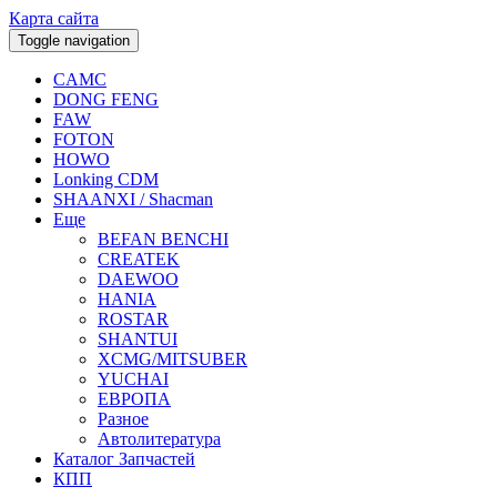
Карта сайта
Toggle navigation
CAMC
DONG FENG
FAW
FOTON
HOWO
Lonking CDM
SHAANXI / Shacman
Еще
BEFAN BENCHI
CREATEK
DAEWOO
HANIA
ROSTAR
SHANTUI
XCMG/MITSUBER
YUCHAI
ЕВРОПА
Разное
Aвтолитература
Каталог Запчастей
КПП