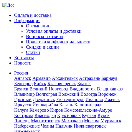
Оплата и доставка
Информация
О компании
Условия оплаты и доставки
Вопросы и ответы
Политика конфиденциальности
Скидки и акции
Статьи
Контакты
Новости
Россия
Ангарск
Армавир
Архангельск
Астрахань
Барнаул
Белгород
Бийск
Благовещенск
Братск
Брянск
Великий Новгород
Владивосток
Владикавказ
Владимир
Волгоград
Волжский
Вологда
Воронеж
Грозный
Дзержинск
Екатеринбург
Иваново
Ижевск
Иркутск
Йошкар-Ола
Казань
Калининград
Калуга
Кемерово
Киров
Комсомольск-на-Амуре
Кострома
Краснодар
Красноярск
Курган
Курск
Липецк
Магнитогорск
Махачкала
Москва
Мурманск
Набережные Челны
Нальчик
Нижневартовск
Нижнекамск