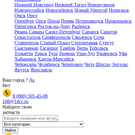
Нижний Новгород
Нижний Тагил
Новокузнецк
Новороссийск
Новосибирск
Новый Уренгой
Норильск
Омск
Орел
Оренбург
Орск
Пенза
Пермь
Петрозаводск
Прокопьевск
Пятигорск
Ростов-на-Дону
Рыбинск
Рязань
Самара
Санкт-Петербург
Саранск
Саратов
Севастополь
Симферополь
Смоленск
Сочи
Ставрополь
Старый Оскол
Стерлитамак
Сургут
Сыктывкар
Таганрог
Тамбов
Тверь
Тобольск
Тольятти
Томск
Тула
Тюмень
Улан-Удэ
Ульяновск
Уфа
Хабаровск
Ханты-Мансийск
Чебоксары
Челябинск
Череповец
Чита
Шахты
Энгельс
Якутск
Ярославль
Ваш город
?
Да
Нет
8 (800)
505-45-08
108@1dcc.ru
Найдите свою
запчасть