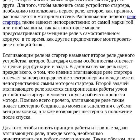
друга. Для того, чтобы включить само устройство стартера,
необходимо использовать первое реле, которое, как правило,
располагается в моторном отсеке. Расположение первого
реле
стартера
также зависит непосредственно от самой марки той
или иной машины, так как некоторые модели
предусматривают размещение реле в самостоятельном
корпусе, в то время, как другие предпочитают монтировать
реле в общий блок.
Втягивающим реле на стартер называют второе реле данного
устройства, которое благодаря своим особенностям отвечает
за целый ряд функций и задач. В данном случае речь идет,
прежде всего, о том, что именно втягивающее реле стартера
отвечает за перераспределение электроэнергии между реле и
непосредственно самим мотором стартера. Второй задачей
втягивающего реле является синхронизация работы узлов
устройства стартера в момент запуска рабочего процесса
мотора. Помимо всего прочего, втягивающее реле также
подает шестерню бендикса до момента зацепления с зубами
венца маховика, а также возвращает шестерню в положение
после спуска.
Для того, чтобы понять принцип работы и главные задачи
втягивающего реле, прежде всего, необходимо
ориентироваться в роботе самого мотора. Таким образом, для