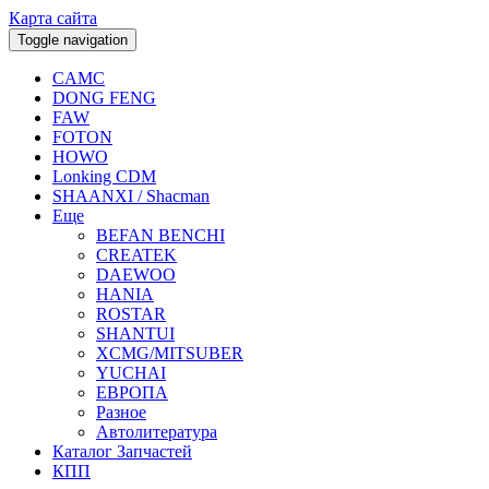
Карта сайта
Toggle navigation
CAMC
DONG FENG
FAW
FOTON
HOWO
Lonking CDM
SHAANXI / Shacman
Еще
BEFAN BENCHI
CREATEK
DAEWOO
HANIA
ROSTAR
SHANTUI
XCMG/MITSUBER
YUCHAI
ЕВРОПА
Разное
Aвтолитература
Каталог Запчастей
КПП