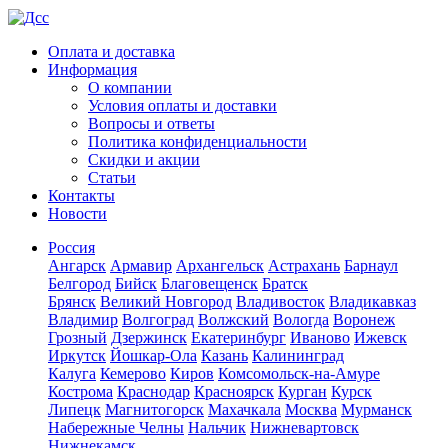
Оплата и доставка
Информация
О компании
Условия оплаты и доставки
Вопросы и ответы
Политика конфиденциальности
Скидки и акции
Статьи
Контакты
Новости
Россия
Ангарск
Армавир
Архангельск
Астрахань
Барнаул
Белгород
Бийск
Благовещенск
Братск
Брянск
Великий Новгород
Владивосток
Владикавказ
Владимир
Волгоград
Волжский
Вологда
Воронеж
Грозный
Дзержинск
Екатеринбург
Иваново
Ижевск
Иркутск
Йошкар-Ола
Казань
Калининград
Калуга
Кемерово
Киров
Комсомольск-на-Амуре
Кострома
Краснодар
Красноярск
Курган
Курск
Липецк
Магнитогорск
Махачкала
Москва
Мурманск
Набережные Челны
Нальчик
Нижневартовск
Нижнекамск