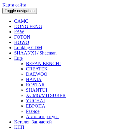
Карта сайта
Toggle navigation
CAMC
DONG FENG
FAW
FOTON
HOWO
Lonking CDM
SHAANXI / Shacman
Еще
BEFAN BENCHI
CREATEK
DAEWOO
HANIA
ROSTAR
SHANTUI
XCMG/MITSUBER
YUCHAI
ЕВРОПА
Разное
Aвтолитература
Каталог Запчастей
КПП