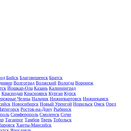
род
Бийск
Благовещенск
Братск
димир
Волгоград
Волжский
Вологда
Воронеж
тск
Йошкар-Ола
Казань
Калининград
а
Краснодар
Красноярск
Курган
Курск
ережные Челны
Нальчик
Нижневартовск
Нижнекамск
сийск
Новосибирск
Новый Уренгой
Норильск
Омск
Орел
Пятигорск
Ростов-на-Дону
Рыбинск
ополь
Симферополь
Смоленск
Сочи
ар
Таганрог
Тамбов
Тверь
Тобольск
баровск
Ханты-Мансийск
утск
Ярославль