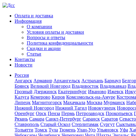
Оплата и доставка
Информация
О компании
Условия оплаты и доставки
Вопросы и ответы
Политика конфиденциальности
Скидки и акции
Статьи
Контакты
Новости
Россия
Ангарск
Армавир
Архангельск
Астрахань
Барнаул
Белго
Брянск
Великий Новгород
Владивосток
Владикавказ
Вла
Грозный
Дзержинск
Екатеринбург
Иваново
Ижевск
Ирку
Калуга
Кемерово
Киров
Комсомольск-на-Амуре
Костром
Липецк
Магнитогорск
Махачкала
Москва
Мурманск
Наб
Нижний Новгород
Нижний Тагил
Новокузнецк
Новорос
Оренбург
Орск
Пенза
Пермь
Петрозаводск
Прокопьевск
Рязань
Самара
Санкт-Петербург
Саранск
Саратов
Севаст
Ставрополь
Старый Оскол
Стерлитамак
Сургут
Сыктывк
Тольятти
Томск
Тула
Тюмень
Улан-Удэ
Ульяновск
Уфа
Ха
Чебоксары
Челябинск
Череповец
Чита
Шахты
Энгельс
Як