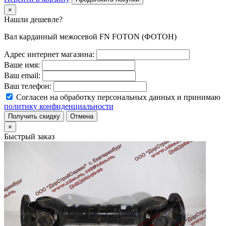
×
Нашли дешевле?
Вал карданный межосевой FN FOTON (ФОТОН)
Адрес интернет магазина:
Ваше имя:
Ваш email:
Ваш телефон:
Согласен на обработку персональных данных и принимаю
политику конфиденциальности
Получить скидку
Отмена
×
Быстрый заказ