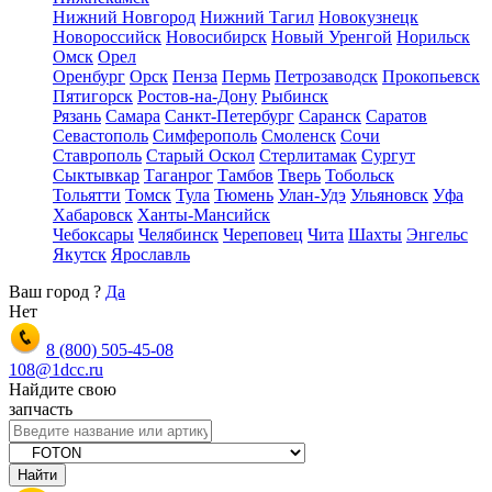
Нижний Новгород
Нижний Тагил
Новокузнецк
Новороссийск
Новосибирск
Новый Уренгой
Норильск
Омск
Орел
Оренбург
Орск
Пенза
Пермь
Петрозаводск
Прокопьевск
Пятигорск
Ростов-на-Дону
Рыбинск
Рязань
Самара
Санкт-Петербург
Саранск
Саратов
Севастополь
Симферополь
Смоленск
Сочи
Ставрополь
Старый Оскол
Стерлитамак
Сургут
Сыктывкар
Таганрог
Тамбов
Тверь
Тобольск
Тольятти
Томск
Тула
Тюмень
Улан-Удэ
Ульяновск
Уфа
Хабаровск
Ханты-Мансийск
Чебоксары
Челябинск
Череповец
Чита
Шахты
Энгельс
Якутск
Ярославль
Ваш город
?
Да
Нет
8 (800)
505-45-08
108@1dcc.ru
Найдите свою
запчасть