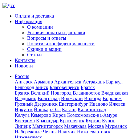
Оплата и доставка
Информация
О компании
Условия оплаты и доставки
Вопросы и ответы
Политика конфиденциальности
Скидки и акции
Статьи
Контакты
Новости
Россия
Ангарск
Армавир
Архангельск
Астрахань
Барнаул
Белгород
Бийск
Благовещенск
Братск
Брянск
Великий Новгород
Владивосток
Владикавказ
Владимир
Волгоград
Волжский
Вологда
Воронеж
Грозный
Дзержинск
Екатеринбург
Иваново
Ижевск
Иркутск
Йошкар-Ола
Казань
Калининград
Калуга
Кемерово
Киров
Комсомольск-на-Амуре
Кострома
Краснодар
Красноярск
Курган
Курск
Липецк
Магнитогорск
Махачкала
Москва
Мурманск
Набережные Челны
Нальчик
Нижневартовск
Нижнекамск