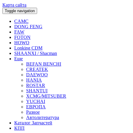
Карта сайта
Toggle navigation
CAMC
DONG FENG
FAW
FOTON
HOWO
Lonking CDM
SHAANXI / Shacman
Еще
BEFAN BENCHI
CREATEK
DAEWOO
HANIA
ROSTAR
SHANTUI
XCMG/MITSUBER
YUCHAI
ЕВРОПА
Разное
Aвтолитература
Каталог Запчастей
КПП