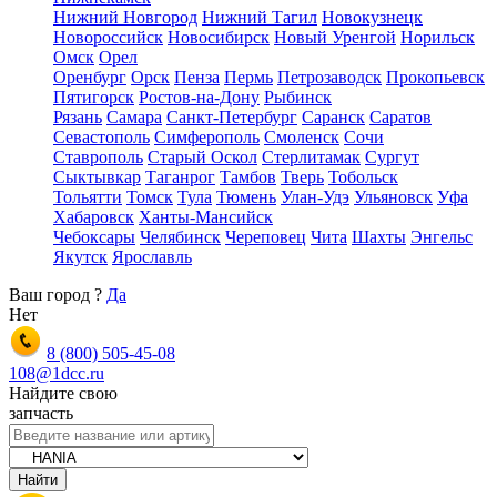
Нижний Новгород
Нижний Тагил
Новокузнецк
Новороссийск
Новосибирск
Новый Уренгой
Норильск
Омск
Орел
Оренбург
Орск
Пенза
Пермь
Петрозаводск
Прокопьевск
Пятигорск
Ростов-на-Дону
Рыбинск
Рязань
Самара
Санкт-Петербург
Саранск
Саратов
Севастополь
Симферополь
Смоленск
Сочи
Ставрополь
Старый Оскол
Стерлитамак
Сургут
Сыктывкар
Таганрог
Тамбов
Тверь
Тобольск
Тольятти
Томск
Тула
Тюмень
Улан-Удэ
Ульяновск
Уфа
Хабаровск
Ханты-Мансийск
Чебоксары
Челябинск
Череповец
Чита
Шахты
Энгельс
Якутск
Ярославль
Ваш город
?
Да
Нет
8 (800)
505-45-08
108@1dcc.ru
Найдите свою
запчасть