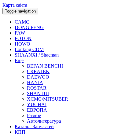
Карта сайта
Toggle navigation
CAMC
DONG FENG
FAW
FOTON
HOWO
Lonking CDM
SHAANXI / Shacman
Еще
BEFAN BENCHI
CREATEK
DAEWOO
HANIA
ROSTAR
SHANTUI
XCMG/MITSUBER
YUCHAI
ЕВРОПА
Разное
Aвтолитература
Каталог Запчастей
КПП