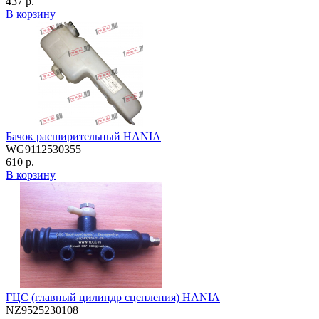
437 р.
В корзину
Бачок расширительный HANIA
WG9112530355
610 р.
В корзину
ГЦС (главный цилиндр сцепления) HANIA
NZ9525230108