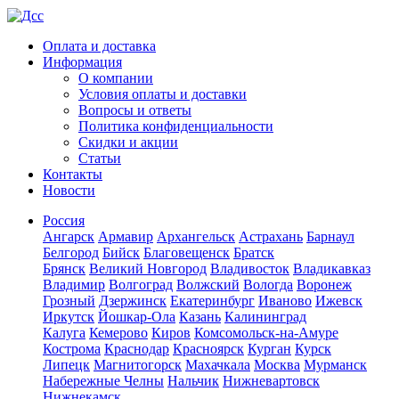
Оплата и доставка
Информация
О компании
Условия оплаты и доставки
Вопросы и ответы
Политика конфиденциальности
Скидки и акции
Статьи
Контакты
Новости
Россия
Ангарск
Армавир
Архангельск
Астрахань
Барнаул
Белгород
Бийск
Благовещенск
Братск
Брянск
Великий Новгород
Владивосток
Владикавказ
Владимир
Волгоград
Волжский
Вологда
Воронеж
Грозный
Дзержинск
Екатеринбург
Иваново
Ижевск
Иркутск
Йошкар-Ола
Казань
Калининград
Калуга
Кемерово
Киров
Комсомольск-на-Амуре
Кострома
Краснодар
Красноярск
Курган
Курск
Липецк
Магнитогорск
Махачкала
Москва
Мурманск
Набережные Челны
Нальчик
Нижневартовск
Нижнекамск