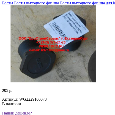
Болты
Болты выходного фланца
Болты выходного фланца для 
295 р.
Артикул: WG2229100073
В наличии
Нашли дешевле?