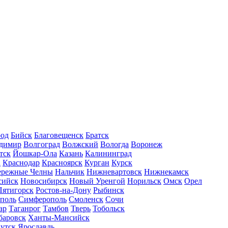
род
Бийск
Благовещенск
Братск
димир
Волгоград
Волжский
Вологда
Воронеж
тск
Йошкар-Ола
Казань
Калининград
а
Краснодар
Красноярск
Курган
Курск
ережные Челны
Нальчик
Нижневартовск
Нижнекамск
сийск
Новосибирск
Новый Уренгой
Норильск
Омск
Орел
Пятигорск
Ростов-на-Дону
Рыбинск
ополь
Симферополь
Смоленск
Сочи
ар
Таганрог
Тамбов
Тверь
Тобольск
баровск
Ханты-Мансийск
утск
Ярославль