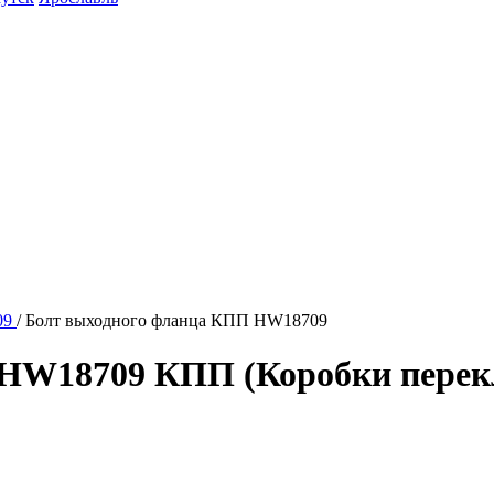
09
/
Болт выходного фланца КПП HW18709
HW18709 КПП (Коробки перек