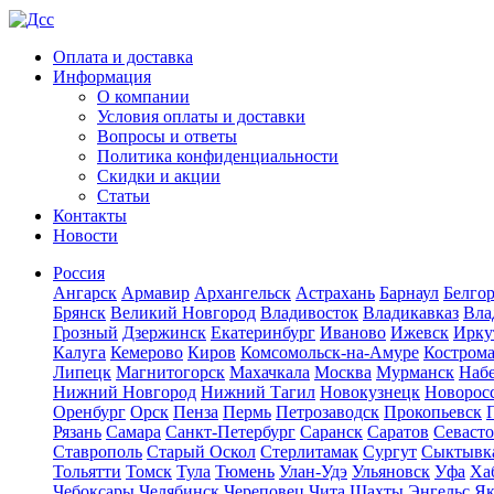
Оплата и доставка
Информация
О компании
Условия оплаты и доставки
Вопросы и ответы
Политика конфиденциальности
Скидки и акции
Статьи
Контакты
Новости
Россия
Ангарск
Армавир
Архангельск
Астрахань
Барнаул
Белго
Брянск
Великий Новгород
Владивосток
Владикавказ
Вла
Грозный
Дзержинск
Екатеринбург
Иваново
Ижевск
Ирку
Калуга
Кемерово
Киров
Комсомольск-на-Амуре
Костром
Липецк
Магнитогорск
Махачкала
Москва
Мурманск
Наб
Нижний Новгород
Нижний Тагил
Новокузнецк
Новорос
Оренбург
Орск
Пенза
Пермь
Петрозаводск
Прокопьевск
Рязань
Самара
Санкт-Петербург
Саранск
Саратов
Севаст
Ставрополь
Старый Оскол
Стерлитамак
Сургут
Сыктывк
Тольятти
Томск
Тула
Тюмень
Улан-Удэ
Ульяновск
Уфа
Ха
Чебоксары
Челябинск
Череповец
Чита
Шахты
Энгельс
Як