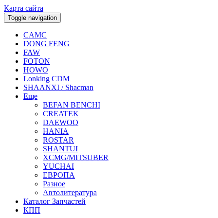
Карта сайта
Toggle navigation
CAMC
DONG FENG
FAW
FOTON
HOWO
Lonking CDM
SHAANXI / Shacman
Еще
BEFAN BENCHI
CREATEK
DAEWOO
HANIA
ROSTAR
SHANTUI
XCMG/MITSUBER
YUCHAI
ЕВРОПА
Разное
Aвтолитература
Каталог Запчастей
КПП