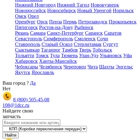
Нижний Новгород
Нижний Тагил
Новокузнецк
Новороссийск
Новосибирск
Новый Уренгой
Норильск
Омск
Орел
Оренбург
Орск
Пенза
Пермь
Петрозаводск
Прокопьевск
Пятигорск
Ростов-на-Дону
Рыбинск
Рязань
Самара
Санкт-Петербург
Саранск
Саратов
Севастополь
Симферополь
Смоленск
Сочи
Ставрополь
Старый Оскол
Стерлитамак
Сургут
Сыктывкар
Таганрог
Тамбов
Тверь
Тобольск
Тольятти
Томск
Тула
Тюмень
Улан-Удэ
Ульяновск
Уфа
Хабаровск
Ханты-Мансийск
Чебоксары
Челябинск
Череповец
Чита
Шахты
Энгельс
Якутск
Ярославль
Ваш город
?
Да
Нет
8 (800)
505-45-08
108@1dcc.ru
Найдите свою
запчасть