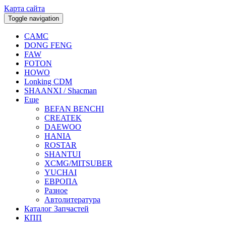
Карта сайта
Toggle navigation
CAMC
DONG FENG
FAW
FOTON
HOWO
Lonking CDM
SHAANXI / Shacman
Еще
BEFAN BENCHI
CREATEK
DAEWOO
HANIA
ROSTAR
SHANTUI
XCMG/MITSUBER
YUCHAI
ЕВРОПА
Разное
Aвтолитература
Каталог Запчастей
КПП