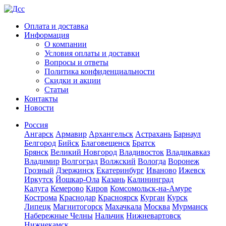
Оплата и доставка
Информация
О компании
Условия оплаты и доставки
Вопросы и ответы
Политика конфиденциальности
Скидки и акции
Статьи
Контакты
Новости
Россия
Ангарск
Армавир
Архангельск
Астрахань
Барнаул
Белгород
Бийск
Благовещенск
Братск
Брянск
Великий Новгород
Владивосток
Владикавказ
Владимир
Волгоград
Волжский
Вологда
Воронеж
Грозный
Дзержинск
Екатеринбург
Иваново
Ижевск
Иркутск
Йошкар-Ола
Казань
Калининград
Калуга
Кемерово
Киров
Комсомольск-на-Амуре
Кострома
Краснодар
Красноярск
Курган
Курск
Липецк
Магнитогорск
Махачкала
Москва
Мурманск
Набережные Челны
Нальчик
Нижневартовск
Нижнекамск