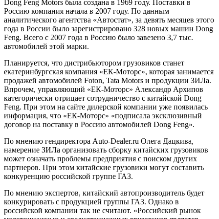
Dong Feng Motors была создана в 1969 году. Поставки в
Россию компания начала в 2007 году. По данным
аналитического агентства «Автостат», за девять месяцев этого
года в России было зарегистрировано 328 новых машин Dong
Feng. Всего с 2007 года в Россию было завезено 3,7 тыс.
автомобилей этой марки.
Планируется, что дистрибьютором грузовиков станет
екатеринбургская компания «ЕК-Моторс», которая занимается
продажей автомобилей Foton, Tata Motors и продукции ЗИЛа.
Впрочем, управляющий «ЕК-Моторс» Александр Архипов
категорически отрицает сотрудничество с китайской Dong
Feng. При этом на сайте дилерской компании уже появилась
информация, что «ЕК-Моторс» «подписала эксклюзивный
договор на поставку в Россию автомобилей Dong Feng».
По мнению гендиректора Auto-Dealer.ru Олега Дацкива,
намерение ЗИЛа организовать сборку китайских грузовиков
может означать проблемы предприятия с поиском других
партнеров. При этом китайские грузовики могут составить
конкуренцию российской группе ГАЗ.
По мнению экспертов, китайский автопроизводитель будет
конкурировать с продукцией группы ГАЗ. Однако в
российской компании так не считают. «Российский рынок