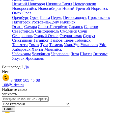
Нижний Новгород
Нижний Тагил
Новокузнецк
Новороссийск
Новосибирск
Новый Уренгой
Норильск
Омск
Орел
Оренбург
Орск
Пенза
Пермь
Петрозаводск
Прокопьевск
Пятигорск
Ростов-на-Дону
Рыбинск
Рязань
Самара
Санкт-Петербург
Саранск
Саратов
Севастополь
Симферополь
Смоленск
Сочи
Ставрополь
Старый Оскол
Стерлитамак
Сургут
Сыктывкар
Таганрог
Тамбов
Тверь
Тобольск
Тольятти
Томск
Тула
Тюмень
Улан-Удэ
Ульяновск
Уфа
Хабаровск
Ханты-Мансийск
Чебоксары
Челябинск
Череповец
Чита
Шахты
Энгельс
Якутск
Ярославль
Ваш город
?
Да
Нет
8 (800)
505-45-08
108@1dcc.ru
Найдите свою
запчасть