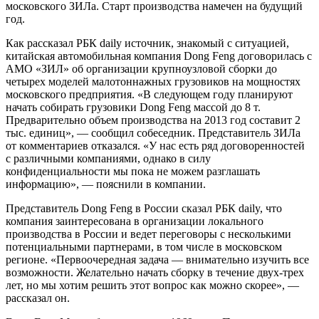
московского ЗИЛа. Старт производства намечен на будущий
год.
Как рассказал РБК daily источник, знакомый с ситуацией,
китайская автомобильная компания Dong Feng договорилась с
АМО «ЗИЛ» об организации крупноузловой сборки до
четырех моделей малотоннажных грузовиков на мощностях
московского предприятия. «В следующем году планируют
начать собирать грузовики Dong Feng массой до 8 т.
Предварительно объем производства на 2013 год составит 2
тыс. единиц», — сообщил собеседник. Представитель ЗИЛа
от комментариев отказался. «У нас есть ряд договоренно­стей
с различными компаниями, однако в силу
конфиденциальности мы пока не можем разглашать
информацию», — пояснили в компании.
Представитель Dong Feng в России сказал РБК daily, что
компания заинтересована в организации локального
производства в России и ведет переговоры с несколькими
потенциальными партнерами, в том числе в московском
регионе. «Первоочередная задача — внимательно изучить все
возможности. Желательно начать сборку в течение двух-трех
лет, но мы хотим решить этот вопрос как можно скорее», —
рассказал он.