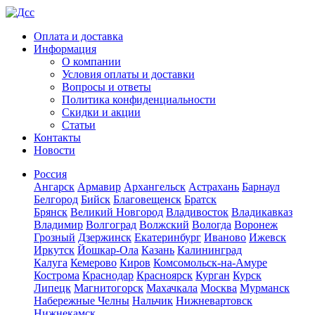
Оплата и доставка
Информация
О компании
Условия оплаты и доставки
Вопросы и ответы
Политика конфиденциальности
Скидки и акции
Статьи
Контакты
Новости
Россия
Ангарск
Армавир
Архангельск
Астрахань
Барнаул
Белгород
Бийск
Благовещенск
Братск
Брянск
Великий Новгород
Владивосток
Владикавказ
Владимир
Волгоград
Волжский
Вологда
Воронеж
Грозный
Дзержинск
Екатеринбург
Иваново
Ижевск
Иркутск
Йошкар-Ола
Казань
Калининград
Калуга
Кемерово
Киров
Комсомольск-на-Амуре
Кострома
Краснодар
Красноярск
Курган
Курск
Липецк
Магнитогорск
Махачкала
Москва
Мурманск
Набережные Челны
Нальчик
Нижневартовск
Нижнекамск