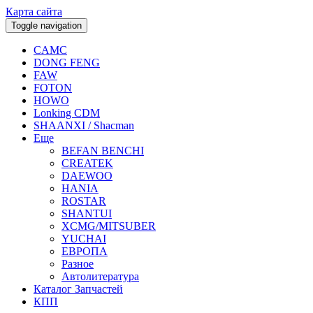
Карта сайта
Toggle navigation
CAMC
DONG FENG
FAW
FOTON
HOWO
Lonking CDM
SHAANXI / Shacman
Еще
BEFAN BENCHI
CREATEK
DAEWOO
HANIA
ROSTAR
SHANTUI
XCMG/MITSUBER
YUCHAI
ЕВРОПА
Разное
Aвтолитература
Каталог Запчастей
КПП