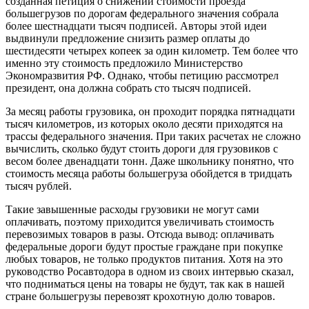
созданная петиция о снижении стоимости проезда
большегрузов по дорогам федерального значения собрала
более шестнадцати тысяч подписей. Авторы этой идеи
выдвинули предложение снизить размер оплаты до
шестидесяти четырех копеек за один километр. Тем более что
именно эту стоимость предложило Министерство
Экономразвития РФ. Однако, чтобы петицию рассмотрел
президент, она должна собрать сто тысяч подписей.
За месяц работы грузовика, он проходит порядка пятнадцати
тысяч километров, из которых около десяти приходятся на
трассы федерального значения. При таких расчетах не сложно
вычислить, сколько будут стоить дороги для грузовиков с
весом более двенадцати тонн. Даже школьнику понятно, что
стоимость месяца работы большегруза обойдется в тридцать
тысяч рублей.
Такие завышенные расходы грузовики не могут сами
оплачивать, поэтому приходится увеличивать стоимость
перевозимых товаров в разы. Отсюда вывод: оплачивать
федеральные дороги будут простые граждане при покупке
любых товаров, не только продуктов питания. Хотя на это
руководство Росавтодора в одном из своих интервью сказал,
что подниматься цены на товары не будут, так как в нашей
стране большегрузы перевозят крохотную долю товаров.