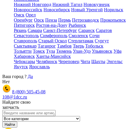
Нижний Новгород
Нижний Тагил
Новокузнецк
Новороссийск
Новосибирск
Новый Уренгой
Норильск
Омск
Орел
Оренбург
Орск
Пенза
Пермь
Петрозаводск
Прокопьевск
Пятигорск
Ростов-на-Дону
Рыбинск
Рязань
Самара
Санкт-Петербург
Саранск
Саратов
Севастополь
Симферополь
Смоленск
Сочи
Ставрополь
Старый Оскол
Стерлитамак
Сургут
Сыктывкар
Таганрог
Тамбов
Тверь
Тобольск
Тольятти
Томск
Тула
Тюмень
Улан-Удэ
Ульяновск
Уфа
Хабаровск
Ханты-Мансийск
Чебоксары
Челябинск
Череповец
Чита
Шахты
Энгельс
Якутск
Ярославль
Ваш город
?
Да
Нет
8 (800)
505-45-08
108@1dcc.ru
Найдите свою
запчасть