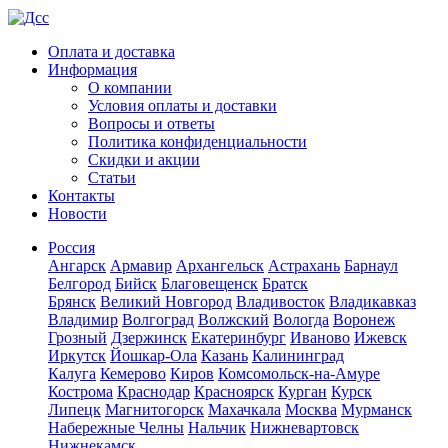
Оплата и доставка
Информация
О компании
Условия оплаты и доставки
Вопросы и ответы
Политика конфиденциальности
Скидки и акции
Статьи
Контакты
Новости
Россия
Ангарск
Армавир
Архангельск
Астрахань
Барнаул
Белгород
Бийск
Благовещенск
Братск
Брянск
Великий Новгород
Владивосток
Владикавказ
Владимир
Волгоград
Волжский
Вологда
Воронеж
Грозный
Дзержинск
Екатеринбург
Иваново
Ижевск
Иркутск
Йошкар-Ола
Казань
Калининград
Калуга
Кемерово
Киров
Комсомольск-на-Амуре
Кострома
Краснодар
Красноярск
Курган
Курск
Липецк
Магнитогорск
Махачкала
Москва
Мурманск
Набережные Челны
Нальчик
Нижневартовск
Нижнекамск