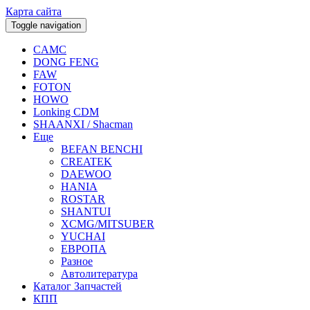
Карта сайта
Toggle navigation
CAMC
DONG FENG
FAW
FOTON
HOWO
Lonking CDM
SHAANXI / Shacman
Еще
BEFAN BENCHI
CREATEK
DAEWOO
HANIA
ROSTAR
SHANTUI
XCMG/MITSUBER
YUCHAI
ЕВРОПА
Разное
Aвтолитература
Каталог Запчастей
КПП