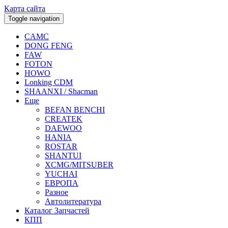
Карта сайта
Toggle navigation
CAMC
DONG FENG
FAW
FOTON
HOWO
Lonking CDM
SHAANXI / Shacman
Еще
BEFAN BENCHI
CREATEK
DAEWOO
HANIA
ROSTAR
SHANTUI
XCMG/MITSUBER
YUCHAI
ЕВРОПА
Разное
Aвтолитература
Каталог Запчастей
КПП