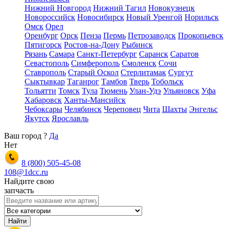
Нижний Новгород
Нижний Тагил
Новокузнецк
Новороссийск
Новосибирск
Новый Уренгой
Норильск
Омск
Орел
Оренбург
Орск
Пенза
Пермь
Петрозаводск
Прокопьевск
Пятигорск
Ростов-на-Дону
Рыбинск
Рязань
Самара
Санкт-Петербург
Саранск
Саратов
Севастополь
Симферополь
Смоленск
Сочи
Ставрополь
Старый Оскол
Стерлитамак
Сургут
Сыктывкар
Таганрог
Тамбов
Тверь
Тобольск
Тольятти
Томск
Тула
Тюмень
Улан-Удэ
Ульяновск
Уфа
Хабаровск
Ханты-Мансийск
Чебоксары
Челябинск
Череповец
Чита
Шахты
Энгельс
Якутск
Ярославль
Ваш город
?
Да
Нет
8 (800)
505-45-08
108@1dcc.ru
Найдите свою
запчасть