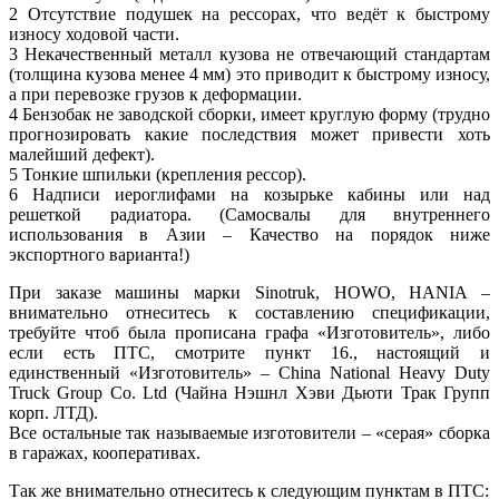
2 Отсутствие подушек на рессорах, что ведёт к быстрому
износу ходовой части.
3 Некачественный металл кузова не отвечающий стандартам
(толщина кузова менее 4 мм) это приводит к быстрому износу,
а при перевозке грузов к деформации.
4 Бензобак не заводской сборки, имеет круглую форму (трудно
прогнозировать какие последствия может привести хоть
малейший дефект).
5 Тонкие шпильки (крепления рессор).
6 Надписи иероглифами на козырьке кабины или над
решеткой радиатора. (Самосвалы для внутреннего
использования в Азии – Качество на порядок ниже
экспортного варианта!)
При заказе машины марки Sinotruk, HOWO, HANIA –
внимательно отнеситесь к составлению спецификации,
требуйте чтоб была прописана графа «Изготовитель», либо
если есть ПТС, смотрите пункт 16., настоящий и
единственный «Изготовитель» – China National Heavy Duty
Truck Group Co. Ltd (Чайна Нэшнл Хэви Дьюти Трак Групп
корп. ЛТД).
Все остальные так называемые изготовители – «серая» сборка
в гаражах, кооперативах.
Так же внимательно отнеситесь к следующим пунктам в ПТС: