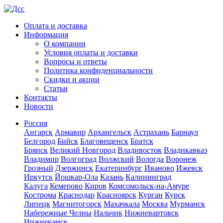
Оплата и доставка
Информация
О компании
Условия оплаты и доставки
Вопросы и ответы
Политика конфиденциальности
Скидки и акции
Статьи
Контакты
Новости
Россия
Ангарск
Армавир
Архангельск
Астрахань
Барнаул
Белгород
Бийск
Благовещенск
Братск
Брянск
Великий Новгород
Владивосток
Владикавказ
Владимир
Волгоград
Волжский
Вологда
Воронеж
Грозный
Дзержинск
Екатеринбург
Иваново
Ижевск
Иркутск
Йошкар-Ола
Казань
Калининград
Калуга
Кемерово
Киров
Комсомольск-на-Амуре
Кострома
Краснодар
Красноярск
Курган
Курск
Липецк
Магнитогорск
Махачкала
Москва
Мурманск
Набережные Челны
Нальчик
Нижневартовск
Нижнекамск