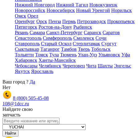
Нижний Новгород
Нижний Тагил
Новокузнецк
Новороссийск
Новосибирск
Новый Уренгой
Норильск
Омск
Орел
Оренбург
Орск
Пенза
Пермь
Петрозаводск
Прокопьевск
Пятигорск
Ростов-на-Дону
Рыбинск
Рязань
Самара
Санкт-Петербург
Саранск
Саратов
Севастополь
Симферополь
Смоленск
Сочи
Ставрополь
Старый Оскол
Стерлитамак
Сургут
Сыктывкар
Таганрог
Тамбов
Тверь
Тобольск
Тольятти
Томск
Тула
Тюмень
Улан-Удэ
Ульяновск
Уфа
Хабаровск
Ханты-Мансийск
Чебоксары
Челябинск
Череповец
Чита
Шахты
Энгельс
Якутск
Ярославль
Ваш город
?
Да
Нет
8 (800)
505-45-08
108@1dcc.ru
Найдите свою
запчасть