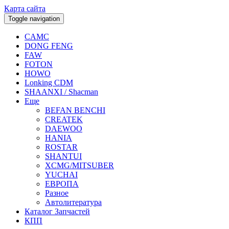
Карта сайта
Toggle navigation
CAMC
DONG FENG
FAW
FOTON
HOWO
Lonking CDM
SHAANXI / Shacman
Еще
BEFAN BENCHI
CREATEK
DAEWOO
HANIA
ROSTAR
SHANTUI
XCMG/MITSUBER
YUCHAI
ЕВРОПА
Разное
Aвтолитература
Каталог Запчастей
КПП