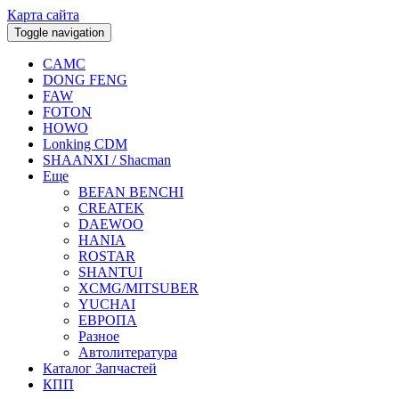
Карта сайта
Toggle navigation
CAMC
DONG FENG
FAW
FOTON
HOWO
Lonking CDM
SHAANXI / Shacman
Еще
BEFAN BENCHI
CREATEK
DAEWOO
HANIA
ROSTAR
SHANTUI
XCMG/MITSUBER
YUCHAI
ЕВРОПА
Разное
Aвтолитература
Каталог Запчастей
КПП