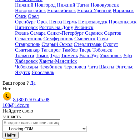
Нижний Новгород
Нижний Тагил
Новокузнецк
Новороссийск
Новосибирск
Новый Уренгой
Норильск
Омск
Орел
Оренбург
Орск
Пенза
Пермь
Петрозаводск
Прокопьевск
Пятигорск
Ростов-на-Дону
Рыбинск
Рязань
Самара
Санкт-Петербург
Саранск
Саратов
Севастополь
Симферополь
Смоленск
Сочи
Ставрополь
Старый Оскол
Стерлитамак
Сургут
Сыктывкар
Таганрог
Тамбов
Тверь
Тобольск
Тольятти
Томск
Тула
Тюмень
Улан-Удэ
Ульяновск
Уфа
Хабаровск
Ханты-Мансийск
Чебоксары
Челябинск
Череповец
Чита
Шахты
Энгельс
Якутск
Ярославль
Ваш город
?
Да
Нет
8 (800)
505-45-08
108@1dcc.ru
Найдите свою
запчасть