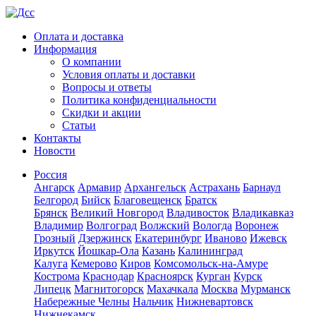
Оплата и доставка
Информация
О компании
Условия оплаты и доставки
Вопросы и ответы
Политика конфиденциальности
Скидки и акции
Статьи
Контакты
Новости
Россия
Ангарск
Армавир
Архангельск
Астрахань
Барнаул
Белгород
Бийск
Благовещенск
Братск
Брянск
Великий Новгород
Владивосток
Владикавказ
Владимир
Волгоград
Волжский
Вологда
Воронеж
Грозный
Дзержинск
Екатеринбург
Иваново
Ижевск
Иркутск
Йошкар-Ола
Казань
Калининград
Калуга
Кемерово
Киров
Комсомольск-на-Амуре
Кострома
Краснодар
Красноярск
Курган
Курск
Липецк
Магнитогорск
Махачкала
Москва
Мурманск
Набережные Челны
Нальчик
Нижневартовск
Нижнекамск