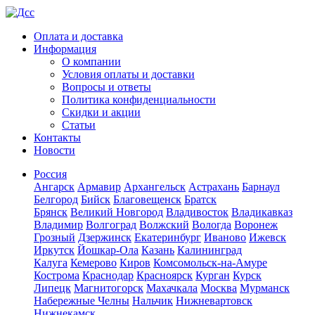
Оплата и доставка
Информация
О компании
Условия оплаты и доставки
Вопросы и ответы
Политика конфиденциальности
Скидки и акции
Статьи
Контакты
Новости
Россия
Ангарск
Армавир
Архангельск
Астрахань
Барнаул
Белгород
Бийск
Благовещенск
Братск
Брянск
Великий Новгород
Владивосток
Владикавказ
Владимир
Волгоград
Волжский
Вологда
Воронеж
Грозный
Дзержинск
Екатеринбург
Иваново
Ижевск
Иркутск
Йошкар-Ола
Казань
Калининград
Калуга
Кемерово
Киров
Комсомольск-на-Амуре
Кострома
Краснодар
Красноярск
Курган
Курск
Липецк
Магнитогорск
Махачкала
Москва
Мурманск
Набережные Челны
Нальчик
Нижневартовск
Нижнекамск