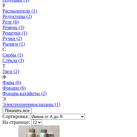
Р
Распылители (1)
Редукторы (2)
Реле (6)
Ремень (3)
Решетки (1)
Ручки (2)
Рычаги (1)
С
Скобы (1)
Стёкла (3)
Т
Тяги (2)
Ф
Фары (6)
Фонари (6)
Фонарь-катафоты (2)
Э
Электропневмоклапаны (1)
Показать все
Сортировка:
На странице: