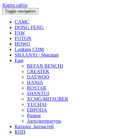
Карта сайта
Toggle navigation
CAMC
DONG FENG
FAW
FOTON
HOWO
Lonking CDM
SHAANXI / Shacman
Еще
BEFAN BENCHI
CREATEK
DAEWOO
HANIA
ROSTAR
SHANTUI
XCMG/MITSUBER
YUCHAI
ЕВРОПА
Разное
Aвтолитература
Каталог Запчастей
КПП