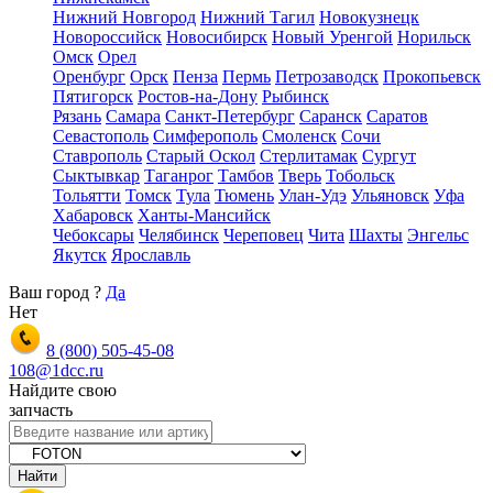
Нижний Новгород
Нижний Тагил
Новокузнецк
Новороссийск
Новосибирск
Новый Уренгой
Норильск
Омск
Орел
Оренбург
Орск
Пенза
Пермь
Петрозаводск
Прокопьевск
Пятигорск
Ростов-на-Дону
Рыбинск
Рязань
Самара
Санкт-Петербург
Саранск
Саратов
Севастополь
Симферополь
Смоленск
Сочи
Ставрополь
Старый Оскол
Стерлитамак
Сургут
Сыктывкар
Таганрог
Тамбов
Тверь
Тобольск
Тольятти
Томск
Тула
Тюмень
Улан-Удэ
Ульяновск
Уфа
Хабаровск
Ханты-Мансийск
Чебоксары
Челябинск
Череповец
Чита
Шахты
Энгельс
Якутск
Ярославль
Ваш город
?
Да
Нет
8 (800)
505-45-08
108@1dcc.ru
Найдите свою
запчасть