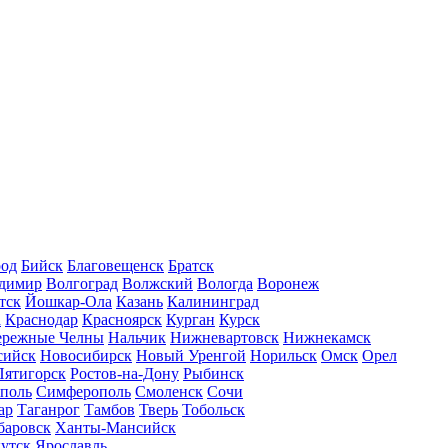
род
Бийск
Благовещенск
Братск
димир
Волгоград
Волжский
Вологда
Воронеж
тск
Йошкар-Ола
Казань
Калининград
а
Краснодар
Красноярск
Курган
Курск
ережные Челны
Нальчик
Нижневартовск
Нижнекамск
сийск
Новосибирск
Новый Уренгой
Норильск
Омск
Орел
Пятигорск
Ростов-на-Дону
Рыбинск
ополь
Симферополь
Смоленск
Сочи
ар
Таганрог
Тамбов
Тверь
Тобольск
баровск
Ханты-Мансийск
утск
Ярославль