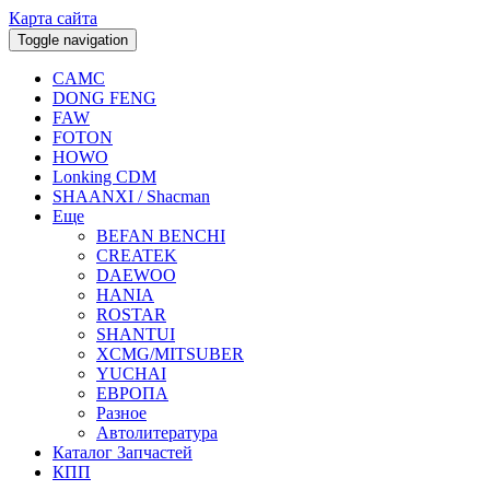
Карта сайта
Toggle navigation
CAMC
DONG FENG
FAW
FOTON
HOWO
Lonking CDM
SHAANXI / Shacman
Еще
BEFAN BENCHI
CREATEK
DAEWOO
HANIA
ROSTAR
SHANTUI
XCMG/MITSUBER
YUCHAI
ЕВРОПА
Разное
Aвтолитература
Каталог Запчастей
КПП