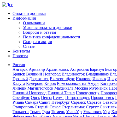
Оплата и доставка
Информация
О компании
Условия оплаты и доставки
Вопросы и ответы
Политика конфиденциальности
Скидки и акции
Статьи
Контакты
Новости
Россия
Ангарск
Армавир
Архангельск
Астрахань
Барнаул
Белго
Брянск
Великий Новгород
Владивосток
Владикавказ
Вла
Грозный
Дзержинск
Екатеринбург
Иваново
Ижевск
Ирку
Калуга
Кемерово
Киров
Комсомольск-на-Амуре
Костром
Липецк
Магнитогорск
Махачкала
Москва
Мурманск
Наб
Нижний Новгород
Нижний Тагил
Новокузнецк
Новорос
Оренбург
Орск
Пенза
Пермь
Петрозаводск
Прокопьевск
Рязань
Самара
Санкт-Петербург
Саранск
Саратов
Севаст
Ставрополь
Старый Оскол
Стерлитамак
Сургут
Сыктывк
Тольятти
Томск
Тула
Тюмень
Улан-Удэ
Ульяновск
Уфа
Ха
Чебоксары
Челябинск
Череповец
Чита
Шахты
Энгельс
Як