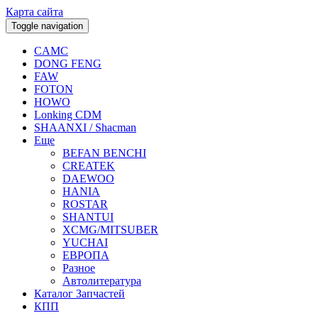
Карта сайта
Toggle navigation
CAMC
DONG FENG
FAW
FOTON
HOWO
Lonking CDM
SHAANXI / Shacman
Еще
BEFAN BENCHI
CREATEK
DAEWOO
HANIA
ROSTAR
SHANTUI
XCMG/MITSUBER
YUCHAI
ЕВРОПА
Разное
Aвтолитература
Каталог Запчастей
КПП