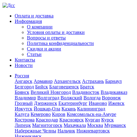
Оплата и доставка
Информация
О компании
Условия оплаты и доставки
Вопросы и ответы
Политика конфиденциальности
Скидки и акции
Статьи
Контакты
Новости
Россия
Ангарск
Армавир
Архангельск
Астрахань
Барнаул
Белгород
Бийск
Благовещенск
Братск
Брянск
Великий Новгород
Владивосток
Владикавказ
Владимир
Волгоград
Волжский
Вологда
Воронеж
Грозный
Дзержинск
Екатеринбург
Иваново
Ижевск
Иркутск
Йошкар-Ола
Казань
Калининград
Калуга
Кемерово
Киров
Комсомольск-на-Амуре
Кострома
Краснодар
Красноярск
Курган
Курск
Липецк
Магнитогорск
Махачкала
Москва
Мурманск
Набережные Челны
Нальчик
Нижневартовск
Нижнекамск