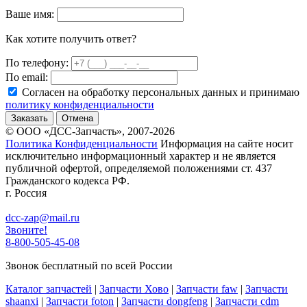
Ваше имя:
Как хотите получить ответ?
По телефону:
По email:
Согласен на обработку персональных данных и принимаю
политику конфиденциальности
Заказать
Отмена
© ООО «ДСС-Запчасть», 2007-2026
Политика Конфиденциальности
Информация на сайте носит
исключительно информационный характер и не является
публичной офертой, определяемой положениями ст. 437
Гражданского кодекса РФ.
г. Россия
dcc-zap@mail.ru
Звоните!
8-800-505-45-08
Звонок бесплатный по всей России
Каталог запчастей
|
Запчасти Хово
|
Запчасти faw
|
Запчасти
shaanxi
|
Запчасти foton
|
Запчасти dongfeng
|
Запчасти cdm