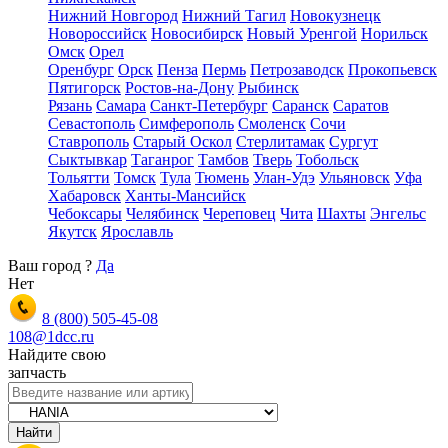
Нижний Новгород
Нижний Тагил
Новокузнецк
Новороссийск
Новосибирск
Новый Уренгой
Норильск
Омск
Орел
Оренбург
Орск
Пенза
Пермь
Петрозаводск
Прокопьевск
Пятигорск
Ростов-на-Дону
Рыбинск
Рязань
Самара
Санкт-Петербург
Саранск
Саратов
Севастополь
Симферополь
Смоленск
Сочи
Ставрополь
Старый Оскол
Стерлитамак
Сургут
Сыктывкар
Таганрог
Тамбов
Тверь
Тобольск
Тольятти
Томск
Тула
Тюмень
Улан-Удэ
Ульяновск
Уфа
Хабаровск
Ханты-Мансийск
Чебоксары
Челябинск
Череповец
Чита
Шахты
Энгельс
Якутск
Ярославль
Ваш город
?
Да
Нет
8 (800)
505-45-08
108@1dcc.ru
Найдите свою
запчасть