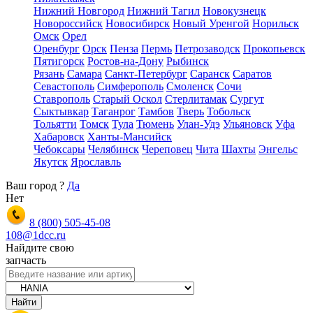
Нижний Новгород
Нижний Тагил
Новокузнецк
Новороссийск
Новосибирск
Новый Уренгой
Норильск
Омск
Орел
Оренбург
Орск
Пенза
Пермь
Петрозаводск
Прокопьевск
Пятигорск
Ростов-на-Дону
Рыбинск
Рязань
Самара
Санкт-Петербург
Саранск
Саратов
Севастополь
Симферополь
Смоленск
Сочи
Ставрополь
Старый Оскол
Стерлитамак
Сургут
Сыктывкар
Таганрог
Тамбов
Тверь
Тобольск
Тольятти
Томск
Тула
Тюмень
Улан-Удэ
Ульяновск
Уфа
Хабаровск
Ханты-Мансийск
Чебоксары
Челябинск
Череповец
Чита
Шахты
Энгельс
Якутск
Ярославль
Ваш город
?
Да
Нет
8 (800)
505-45-08
108@1dcc.ru
Найдите свою
запчасть