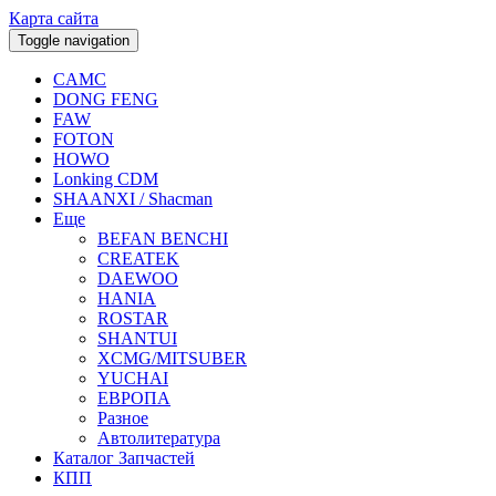
Карта сайта
Toggle navigation
CAMC
DONG FENG
FAW
FOTON
HOWO
Lonking CDM
SHAANXI / Shacman
Еще
BEFAN BENCHI
CREATEK
DAEWOO
HANIA
ROSTAR
SHANTUI
XCMG/MITSUBER
YUCHAI
ЕВРОПА
Разное
Aвтолитература
Каталог Запчастей
КПП