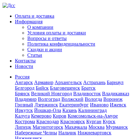
Оплата и доставка
Информация
О компании
Условия оплаты и доставки
Вопросы и ответы
Политика конфиденциальности
Скидки и акции
Статьи
Контакты
Новости
Россия
Ангарск
Армавир
Архангельск
Астрахань
Барнаул
Белгород
Бийск
Благовещенск
Братск
Брянск
Великий Новгород
Владивосток
Владикавказ
Владимир
Волгоград
Волжский
Вологда
Воронеж
Грозный
Дзержинск
Екатеринбург
Иваново
Ижевск
Иркутск
Йошкар-Ола
Казань
Калининград
Калуга
Кемерово
Киров
Комсомольск-на-Амуре
Кострома
Краснодар
Красноярск
Курган
Курск
Липецк
Магнитогорск
Махачкала
Москва
Мурманск
Набережные Челны
Нальчик
Нижневартовск
Нижнекамск