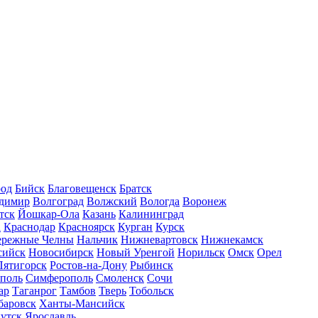
род
Бийск
Благовещенск
Братск
димир
Волгоград
Волжский
Вологда
Воронеж
тск
Йошкар-Ола
Казань
Калининград
а
Краснодар
Красноярск
Курган
Курск
ережные Челны
Нальчик
Нижневартовск
Нижнекамск
сийск
Новосибирск
Новый Уренгой
Норильск
Омск
Орел
Пятигорск
Ростов-на-Дону
Рыбинск
ополь
Симферополь
Смоленск
Сочи
ар
Таганрог
Тамбов
Тверь
Тобольск
баровск
Ханты-Мансийск
утск
Ярославль