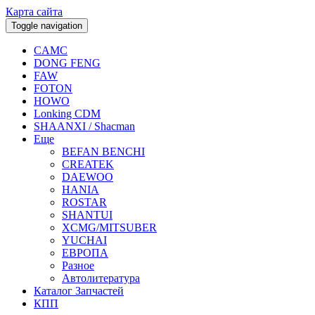
Карта сайта
Toggle navigation
CAMC
DONG FENG
FAW
FOTON
HOWO
Lonking CDM
SHAANXI / Shacman
Еще
BEFAN BENCHI
CREATEK
DAEWOO
HANIA
ROSTAR
SHANTUI
XCMG/MITSUBER
YUCHAI
ЕВРОПА
Разное
Aвтолитература
Каталог Запчастей
КПП