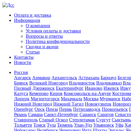
Оплата и доставка
Информация
О компании
Условия оплаты и доставки
Вопросы и ответы
Политика конфиденциальности
Скидки и акции
Статьи
Контакты
Новости
Россия
Ангарск
Армавир
Архангельск
Астрахань
Барнаул
Белго
Брянск
Великий Новгород
Владивосток
Владикавказ
Вла
Грозный
Дзержинск
Екатеринбург
Иваново
Ижевск
Ирку
Калуга
Кемерово
Киров
Комсомольск-на-Амуре
Костром
Липецк
Магнитогорск
Махачкала
Москва
Мурманск
Наб
Нижний Новгород
Нижний Тагил
Новокузнецк
Новорос
Оренбург
Орск
Пенза
Пермь
Петрозаводск
Прокопьевск
Рязань
Самара
Санкт-Петербург
Саранск
Саратов
Севаст
Ставрополь
Старый Оскол
Стерлитамак
Сургут
Сыктывк
Тольятти
Томск
Тула
Тюмень
Улан-Удэ
Ульяновск
Уфа
Ха
Чебоксары
Челябинск
Череповец
Чита
Шахты
Энгельс
Як