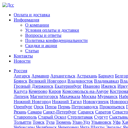
Оплата и доставка
Информация
О компании
Условия оплаты и доставки
Вопросы и ответы
Политика конфиденциальности
Скидки и акции
Статьи
Контакты
Новости
Россия
Ангарск
Армавир
Архангельск
Астрахань
Барнаул
Белго
Брянск
Великий Новгород
Владивосток
Владикавказ
Вла
Грозный
Дзержинск
Екатеринбург
Иваново
Ижевск
Ирку
Калуга
Кемерово
Киров
Комсомольск-на-Амуре
Костром
Липецк
Магнитогорск
Махачкала
Москва
Мурманск
Наб
Нижний Новгород
Нижний Тагил
Новокузнецк
Новорос
Оренбург
Орск
Пенза
Пермь
Петрозаводск
Прокопьевск
Рязань
Самара
Санкт-Петербург
Саранск
Саратов
Севаст
Ставрополь
Старый Оскол
Стерлитамак
Сургут
Сыктывк
Тольятти
Томск
Тула
Тюмень
Улан-Удэ
Ульяновск
Уфа
Ха
Чебоксары
Челябинск
Череповец
Чита
Шахты
Энгельс
Як