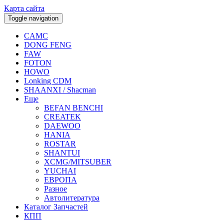
Карта сайта
Toggle navigation
CAMC
DONG FENG
FAW
FOTON
HOWO
Lonking CDM
SHAANXI / Shacman
Еще
BEFAN BENCHI
CREATEK
DAEWOO
HANIA
ROSTAR
SHANTUI
XCMG/MITSUBER
YUCHAI
ЕВРОПА
Разное
Aвтолитература
Каталог Запчастей
КПП