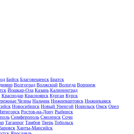
род
Бийск
Благовещенск
Братск
димир
Волгоград
Волжский
Вологда
Воронеж
тск
Йошкар-Ола
Казань
Калининград
а
Краснодар
Красноярск
Курган
Курск
ережные Челны
Нальчик
Нижневартовск
Нижнекамск
сийск
Новосибирск
Новый Уренгой
Норильск
Омск
Орел
Пятигорск
Ростов-на-Дону
Рыбинск
ополь
Симферополь
Смоленск
Сочи
ар
Таганрог
Тамбов
Тверь
Тобольск
баровск
Ханты-Мансийск
утск
Ярославль