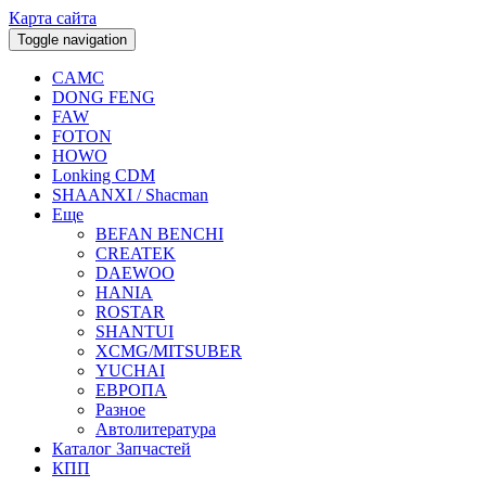
Карта сайта
Toggle navigation
CAMC
DONG FENG
FAW
FOTON
HOWO
Lonking CDM
SHAANXI / Shacman
Еще
BEFAN BENCHI
CREATEK
DAEWOO
HANIA
ROSTAR
SHANTUI
XCMG/MITSUBER
YUCHAI
ЕВРОПА
Разное
Aвтолитература
Каталог Запчастей
КПП