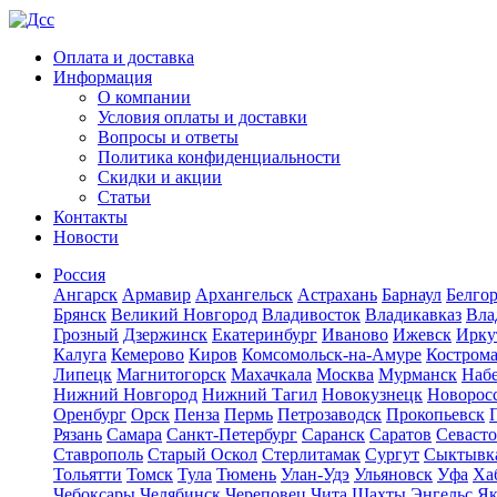
Оплата и доставка
Информация
О компании
Условия оплаты и доставки
Вопросы и ответы
Политика конфиденциальности
Скидки и акции
Статьи
Контакты
Новости
Россия
Ангарск
Армавир
Архангельск
Астрахань
Барнаул
Белго
Брянск
Великий Новгород
Владивосток
Владикавказ
Вла
Грозный
Дзержинск
Екатеринбург
Иваново
Ижевск
Ирку
Калуга
Кемерово
Киров
Комсомольск-на-Амуре
Костром
Липецк
Магнитогорск
Махачкала
Москва
Мурманск
Наб
Нижний Новгород
Нижний Тагил
Новокузнецк
Новорос
Оренбург
Орск
Пенза
Пермь
Петрозаводск
Прокопьевск
Рязань
Самара
Санкт-Петербург
Саранск
Саратов
Севаст
Ставрополь
Старый Оскол
Стерлитамак
Сургут
Сыктывк
Тольятти
Томск
Тула
Тюмень
Улан-Удэ
Ульяновск
Уфа
Ха
Чебоксары
Челябинск
Череповец
Чита
Шахты
Энгельс
Як