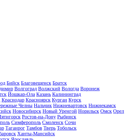
род
Бийск
Благовещенск
Братск
димир
Волгоград
Волжский
Вологда
Воронеж
тск
Йошкар-Ола
Казань
Калининград
а
Краснодар
Красноярск
Курган
Курск
ережные Челны
Нальчик
Нижневартовск
Нижнекамск
сийск
Новосибирск
Новый Уренгой
Норильск
Омск
Орел
Пятигорск
Ростов-на-Дону
Рыбинск
ополь
Симферополь
Смоленск
Сочи
ар
Таганрог
Тамбов
Тверь
Тобольск
баровск
Ханты-Мансийск
утск
Ярославль