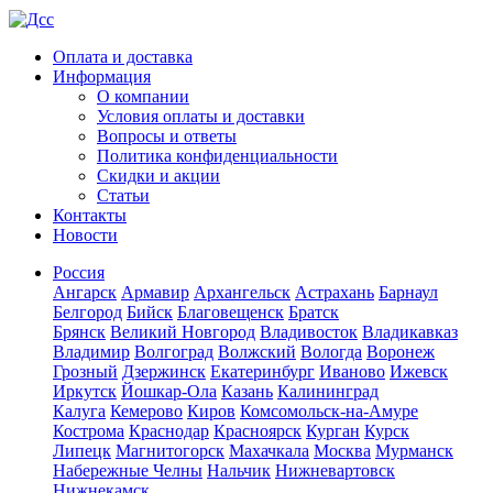
Оплата и доставка
Информация
О компании
Условия оплаты и доставки
Вопросы и ответы
Политика конфиденциальности
Скидки и акции
Статьи
Контакты
Новости
Россия
Ангарск
Армавир
Архангельск
Астрахань
Барнаул
Белгород
Бийск
Благовещенск
Братск
Брянск
Великий Новгород
Владивосток
Владикавказ
Владимир
Волгоград
Волжский
Вологда
Воронеж
Грозный
Дзержинск
Екатеринбург
Иваново
Ижевск
Иркутск
Йошкар-Ола
Казань
Калининград
Калуга
Кемерово
Киров
Комсомольск-на-Амуре
Кострома
Краснодар
Красноярск
Курган
Курск
Липецк
Магнитогорск
Махачкала
Москва
Мурманск
Набережные Челны
Нальчик
Нижневартовск
Нижнекамск