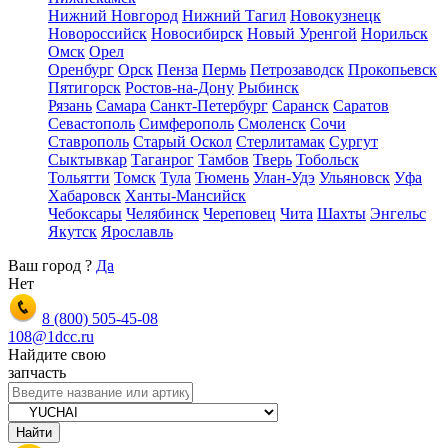
Нижний Новгород
Нижний Тагил
Новокузнецк
Новороссийск
Новосибирск
Новый Уренгой
Норильск
Омск
Орел
Оренбург
Орск
Пенза
Пермь
Петрозаводск
Прокопьевск
Пятигорск
Ростов-на-Дону
Рыбинск
Рязань
Самара
Санкт-Петербург
Саранск
Саратов
Севастополь
Симферополь
Смоленск
Сочи
Ставрополь
Старый Оскол
Стерлитамак
Сургут
Сыктывкар
Таганрог
Тамбов
Тверь
Тобольск
Тольятти
Томск
Тула
Тюмень
Улан-Удэ
Ульяновск
Уфа
Хабаровск
Ханты-Мансийск
Чебоксары
Челябинск
Череповец
Чита
Шахты
Энгельс
Якутск
Ярославль
Ваш город
?
Да
Нет
8 (800)
505-45-08
108@1dcc.ru
Найдите свою
запчасть