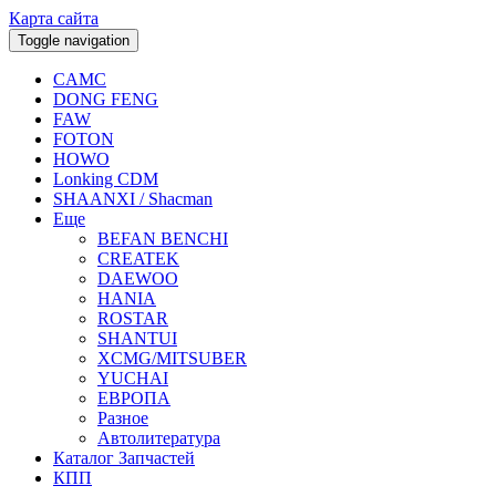
Карта сайта
Toggle navigation
CAMC
DONG FENG
FAW
FOTON
HOWO
Lonking CDM
SHAANXI / Shacman
Еще
BEFAN BENCHI
CREATEK
DAEWOO
HANIA
ROSTAR
SHANTUI
XCMG/MITSUBER
YUCHAI
ЕВРОПА
Разное
Aвтолитература
Каталог Запчастей
КПП