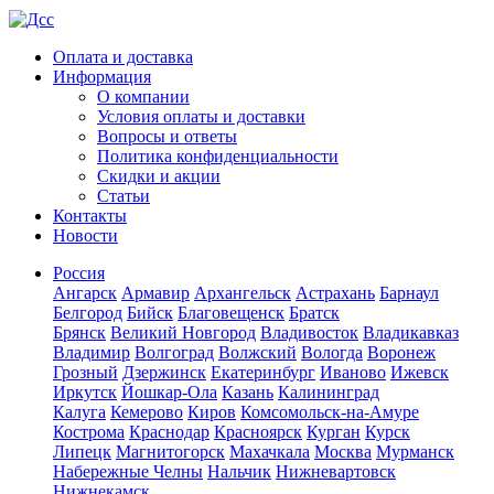
Оплата и доставка
Информация
О компании
Условия оплаты и доставки
Вопросы и ответы
Политика конфиденциальности
Скидки и акции
Статьи
Контакты
Новости
Россия
Ангарск
Армавир
Архангельск
Астрахань
Барнаул
Белгород
Бийск
Благовещенск
Братск
Брянск
Великий Новгород
Владивосток
Владикавказ
Владимир
Волгоград
Волжский
Вологда
Воронеж
Грозный
Дзержинск
Екатеринбург
Иваново
Ижевск
Иркутск
Йошкар-Ола
Казань
Калининград
Калуга
Кемерово
Киров
Комсомольск-на-Амуре
Кострома
Краснодар
Красноярск
Курган
Курск
Липецк
Магнитогорск
Махачкала
Москва
Мурманск
Набережные Челны
Нальчик
Нижневартовск
Нижнекамск