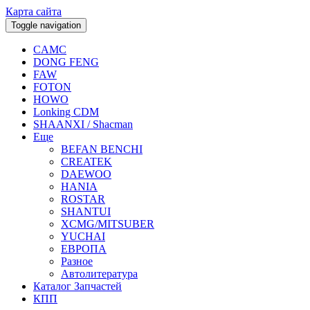
Карта сайта
Toggle navigation
CAMC
DONG FENG
FAW
FOTON
HOWO
Lonking CDM
SHAANXI / Shacman
Еще
BEFAN BENCHI
CREATEK
DAEWOO
HANIA
ROSTAR
SHANTUI
XCMG/MITSUBER
YUCHAI
ЕВРОПА
Разное
Aвтолитература
Каталог Запчастей
КПП