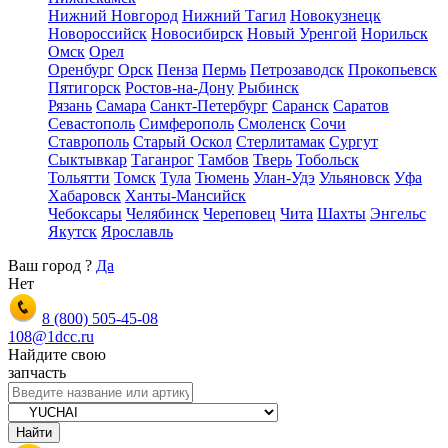
Нижний Новгород
Нижний Тагил
Новокузнецк
Новороссийск
Новосибирск
Новый Уренгой
Норильск
Омск
Орел
Оренбург
Орск
Пенза
Пермь
Петрозаводск
Прокопьевск
Пятигорск
Ростов-на-Дону
Рыбинск
Рязань
Самара
Санкт-Петербург
Саранск
Саратов
Севастополь
Симферополь
Смоленск
Сочи
Ставрополь
Старый Оскол
Стерлитамак
Сургут
Сыктывкар
Таганрог
Тамбов
Тверь
Тобольск
Тольятти
Томск
Тула
Тюмень
Улан-Удэ
Ульяновск
Уфа
Хабаровск
Ханты-Мансийск
Чебоксары
Челябинск
Череповец
Чита
Шахты
Энгельс
Якутск
Ярославль
Ваш город
?
Да
Нет
8 (800)
505-45-08
108@1dcc.ru
Найдите свою
запчасть