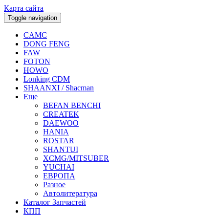
Карта сайта
Toggle navigation
CAMC
DONG FENG
FAW
FOTON
HOWO
Lonking CDM
SHAANXI / Shacman
Еще
BEFAN BENCHI
CREATEK
DAEWOO
HANIA
ROSTAR
SHANTUI
XCMG/MITSUBER
YUCHAI
ЕВРОПА
Разное
Aвтолитература
Каталог Запчастей
КПП