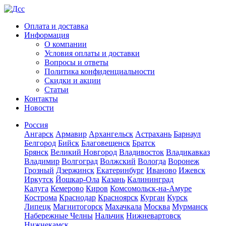
Оплата и доставка
Информация
О компании
Условия оплаты и доставки
Вопросы и ответы
Политика конфиденциальности
Скидки и акции
Статьи
Контакты
Новости
Россия
Ангарск
Армавир
Архангельск
Астрахань
Барнаул
Белгород
Бийск
Благовещенск
Братск
Брянск
Великий Новгород
Владивосток
Владикавказ
Владимир
Волгоград
Волжский
Вологда
Воронеж
Грозный
Дзержинск
Екатеринбург
Иваново
Ижевск
Иркутск
Йошкар-Ола
Казань
Калининград
Калуга
Кемерово
Киров
Комсомольск-на-Амуре
Кострома
Краснодар
Красноярск
Курган
Курск
Липецк
Магнитогорск
Махачкала
Москва
Мурманск
Набережные Челны
Нальчик
Нижневартовск
Нижнекамск