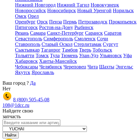
Нижний Новгород
Нижний Тагил
Новокузнецк
Новороссийск
Новосибирск
Новый Уренгой
Норильск
Омск
Орел
Оренбург
Орск
Пенза
Пермь
Петрозаводск
Прокопьевск
Пятигорск
Ростов-на-Дону
Рыбинск
Рязань
Самара
Санкт-Петербург
Саранск
Саратов
Севастополь
Симферополь
Смоленск
Сочи
Ставрополь
Старый Оскол
Стерлитамак
Сургут
Сыктывкар
Таганрог
Тамбов
Тверь
Тобольск
Тольятти
Томск
Тула
Тюмень
Улан-Удэ
Ульяновск
Уфа
Хабаровск
Ханты-Мансийск
Чебоксары
Челябинск
Череповец
Чита
Шахты
Энгельс
Якутск
Ярославль
Ваш город
?
Да
Нет
8 (800)
505-45-08
108@1dcc.ru
Найдите свою
запчасть