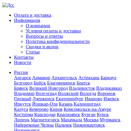
Оплата и доставка
Информация
О компании
Условия оплаты и доставки
Вопросы и ответы
Политика конфиденциальности
Скидки и акции
Статьи
Контакты
Новости
Россия
Ангарск
Армавир
Архангельск
Астрахань
Барнаул
Белгород
Бийск
Благовещенск
Братск
Брянск
Великий Новгород
Владивосток
Владикавказ
Владимир
Волгоград
Волжский
Вологда
Воронеж
Грозный
Дзержинск
Екатеринбург
Иваново
Ижевск
Иркутск
Йошкар-Ола
Казань
Калининград
Калуга
Кемерово
Киров
Комсомольск-на-Амуре
Кострома
Краснодар
Красноярск
Курган
Курск
Липецк
Магнитогорск
Махачкала
Москва
Мурманск
Набережные Челны
Нальчик
Нижневартовск
Нижнекамск