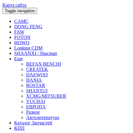
Карта сайта
Toggle navigation
CAMC
DONG FENG
FAW
FOTON
HOWO
Lonking CDM
SHAANXI / Shacman
Еще
BEFAN BENCHI
CREATEK
DAEWOO
HANIA
ROSTAR
SHANTUI
XCMG/MITSUBER
YUCHAI
ЕВРОПА
Разное
Aвтолитература
Каталог Запчастей
КПП