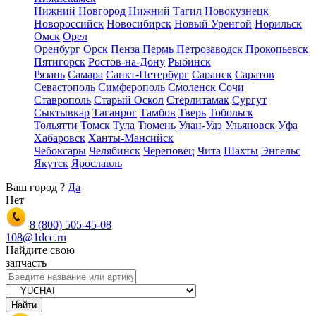
Нижний Новгород
Нижний Тагил
Новокузнецк
Новороссийск
Новосибирск
Новый Уренгой
Норильск
Омск
Орел
Оренбург
Орск
Пенза
Пермь
Петрозаводск
Прокопьевск
Пятигорск
Ростов-на-Дону
Рыбинск
Рязань
Самара
Санкт-Петербург
Саранск
Саратов
Севастополь
Симферополь
Смоленск
Сочи
Ставрополь
Старый Оскол
Стерлитамак
Сургут
Сыктывкар
Таганрог
Тамбов
Тверь
Тобольск
Тольятти
Томск
Тула
Тюмень
Улан-Удэ
Ульяновск
Уфа
Хабаровск
Ханты-Мансийск
Чебоксары
Челябинск
Череповец
Чита
Шахты
Энгельс
Якутск
Ярославль
Ваш город
?
Да
Нет
8 (800)
505-45-08
108@1dcc.ru
Найдите свою
запчасть